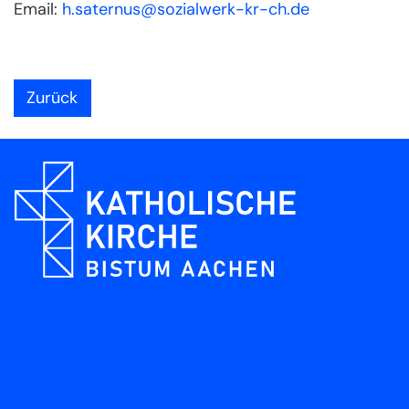
Email:
h.saternus@sozialwerk-kr-ch.de
Zurück