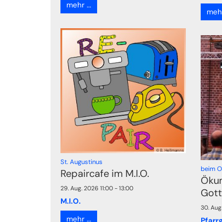
mehr ...
mehr 
© B. Hellmanns
:
St. Augustinus
beim 
Repaircafe im M.I.O.
Öku
29. Aug. 2026 11:00 - 13:00
Gott
M.I.O.
30. Aug
mehr ...
Pfarr