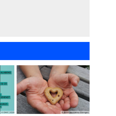
© OKKF, 2026
© Anne Hermanns-Dentges