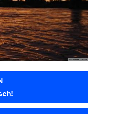
© BdR
N
sch!