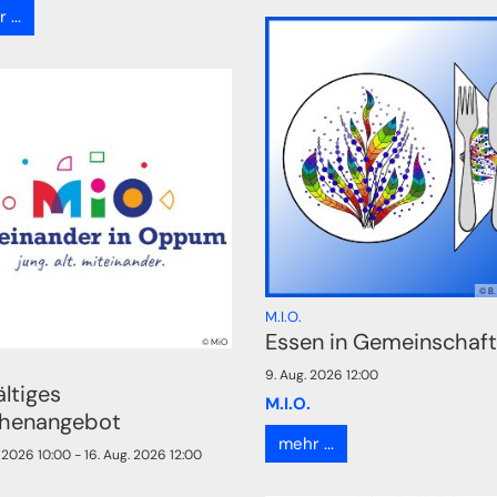
...
© B.
:
M.I.O.
Essen in Gemeinschaft
© MiO
9. Aug. 2026 12:00
ältiges
M.I.O.
henangebot
mehr ...
. 2026 10:00 - 16. Aug. 2026 12:00