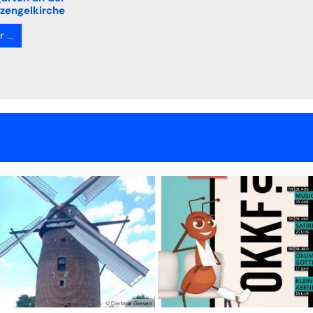
zengelkirche
...
© Dietmar Giesen