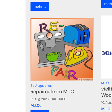
mehr 
mehr ...
© B. Hellmanns
:
M.I.O.
:
St. Augustinus
vielf
Repaircafe im M.I.O.
Woc
15. Aug. 2026 11:00 - 13:00
10. Aug
M.I.O.
M.I.O.