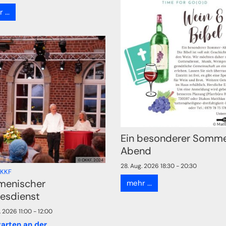
...
© Matt
Ein besonderer Somm
Abend
© OKKF, 2024
28. Aug. 2026 18:30 - 20:30
:
OKKF
menischer
mehr ...
esdienst
. 2026 11:00 - 12:00
garten an der