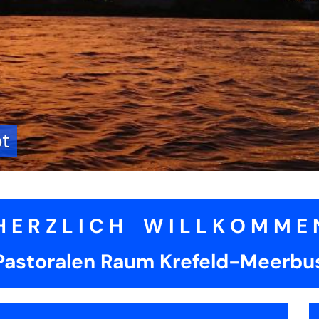
H E R Z L I C H W I L L K O M M E 
Pastoralen Raum Krefeld-Meerbu