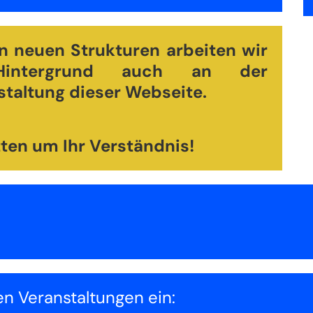
n neuen Strukturen arbeiten wir
intergrund auch an der
taltung dieser Webseite.
tten um Ihr Verständnis!
en Veranstaltungen ein: