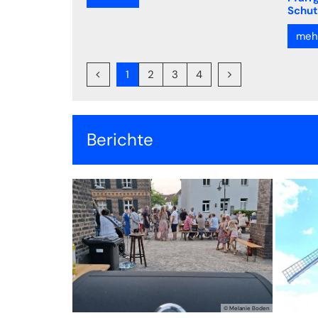
Schut
mehr 
Vorherige Seite
Nächste Seite
1
2
3
4
Berichte
© Melanie Boden