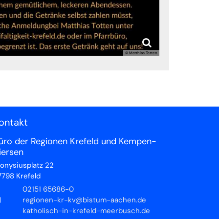
© Matthias Totten
ontakt
üro der Regionen Krefeld und Kempen-
iersen
ionysiusplatz 22
7798
Krefeld
02151 65686-0
regionen-kr-kv@bistum-aachen.de
katholisch-in-krefeld-meerbusch.de