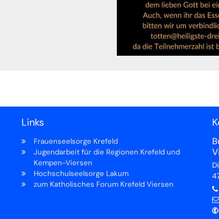
Links
K
B
Frauenseelsorge Krefeld
V
Jugendarbeit für die Regionen Krefeld und
Kempen-Viersen
D
Hochschulseelsorge Lakum
4
zum Katholisches Forum Krefeld Viersen