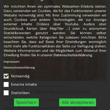
Wir möchten Ihnen ein optimales Webseiten-Erlebnis bieten.
Dazu verwenden wir Cookies, die für das Funktionieren unserer
Website notwendig sind. Mit Ihrer Zustimmung verwenden wir
auch Cookies und andere Technologien, die zur Anzeige
externer Inhalte (Videos über Youtube, Audios über
Soundcloud, Karten über MapTiler ...) oder zu anonymen
Statistikzwecken genutzt werden. Sie können selbst
entscheiden, welche Kategorien Sie zulassen möchten. Bitte
beachten Sie, dass auf Basis Ihrer Einstellungen womöglich
nicht mehr alle Funktionalitäten der Seite zur Verfügung stehen.
Weitere Informationen und die Möglichkeit zum Widerruf Ihrer
Einwillung finden Sie in unserer
Datenschutzerklärung
.
Impressum
Datenschutzerklärung
Notwendig
© Ralf Koch
Externe Inhalte
:
Ein Raum für Männer im Bistum Aachen
Monatlicher Männergesprächskreis
Statistiken
Dienstag, 8. September 2026 19:00 - 21:30
Speichern
Alle akzeptieren
Unser Gesprächskreis trifft sich regelmäßig im