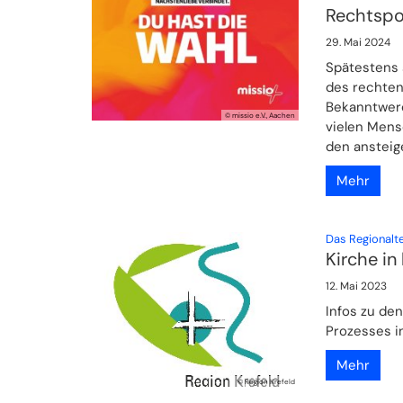
Rechtspo
29. Mai 2024
Spätestens 
des rechten
Bekanntwerd
© missio e.V., Aachen
vielen Mens
den anstei
Mehr
Das Regionalt
Kirche in 
12. Mai 2023
Infos zu de
Prozesses i
Mehr
© Region Krefeld