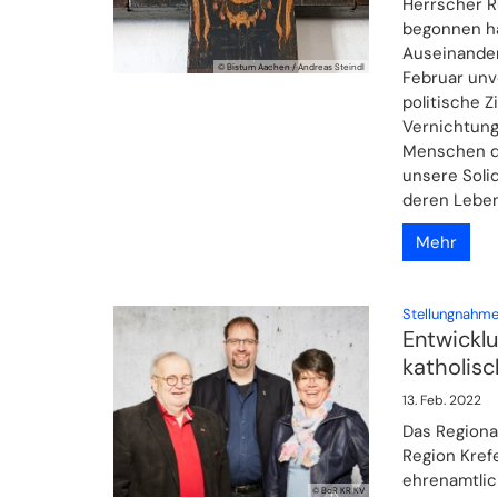
Herrscher R
begonnen ha
Auseinander
© Bistum Aachen / Andreas Steindl
Februar unvo
politische Z
Vernichtung
Menschen de
unsere Soli
deren Leben
Mehr
Stellungnahme
Entwicklu
katholisc
13. Feb. 2022
Das Regional
Region Kref
ehrenamtlic
© BdR KR KV