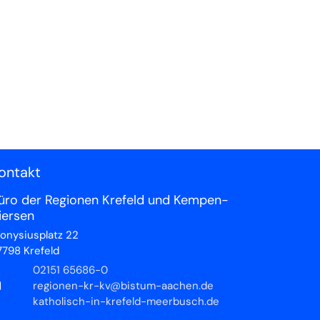
ontakt
üro der Regionen Krefeld und Kempen-
iersen
ionysiusplatz 22
7798
Krefeld
02151 65686-0
regionen-kr-kv@bistum-aachen.de
katholisch-in-krefeld-meerbusch.de