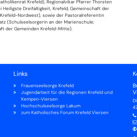
atholikenrat Krefeld), Regionalvikar Pfarrer Thorsten
i Heiligste Dreifaltigkeit, Krefeld, Gemeinschaft der
refeld-Nordwest), sowie der Pastoralreferentin
atz (Schulseelsorgerin an der Marienschule;
t der Gemeinden Krefeld-Mitte).
Links
K
B
Frauenseelsorge Krefeld
V
Jugendarbeit für die Regionen Krefeld und
Kempen-Viersen
D
Hochschulseelsorge Lakum
4
zum Katholisches Forum Krefeld Viersen