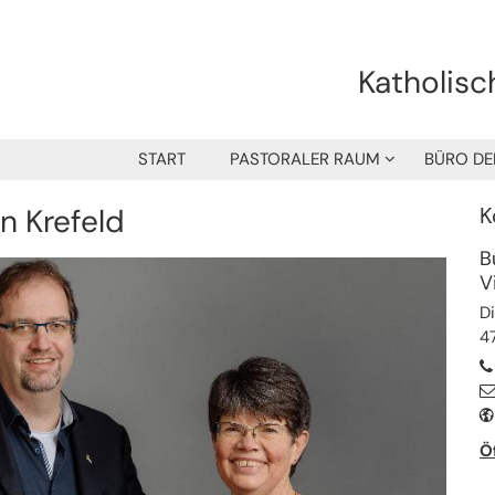
Katholisc
START
PASTORALER RAUM
BÜRO DE
n Krefeld
K
B
V
D
4
Ö