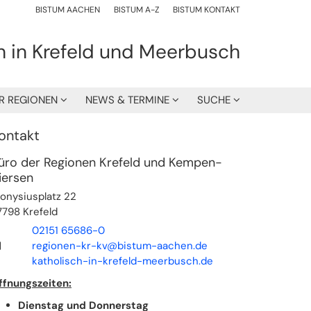
BISTUM AACHEN
BISTUM A-Z
BISTUM KONTAKT
h in Krefeld und Meerbusch
R REGIONEN
NEWS & TERMINE
SUCHE
ontakt
üro der Regionen Krefeld und Kempen-
iersen
ionysiusplatz 22
7798
Krefeld
02151 65686-0
regionen-kr-kv@bistum-aachen.de
katholisch-in-krefeld-meerbusch.de
ffnungszeiten:
Dienstag und Donnerstag