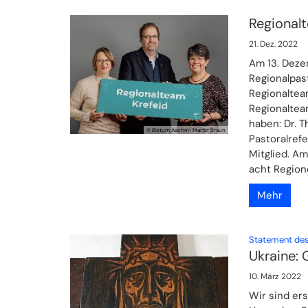
Regional
21. Dez. 2022
Am 13. Dez
Regionalpas
Regionaltea
Regionaltea
haben: Dr. T
© Bistum Aachen Martin Braun
Pastoralref
Mitglied. Am
acht Region
Mehr
Statement des
Ukraine: 
10. März 2022
Wir sind ers