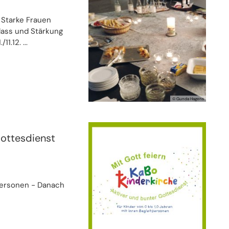
 Starke Frauen
nlass und Stärkung
1.12. ...
© Gunda Hagens
Gottesdienst
tpersonen - Danach