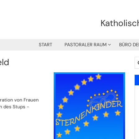
Katholisc
START
PASTORALER RAUM
BÜRO DE
eld
Su
ration von Frauen
en des Stups -