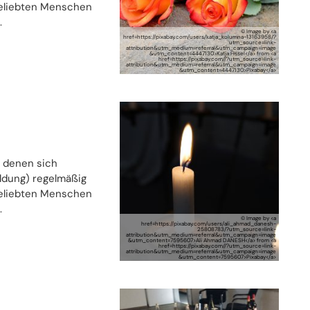
geliebten Menschen
.
© Image by <a
href=https://pixabay.com/users/katja_kolumna-13163958/?
utm_source=link-
attribution&utm_medium=referral&utm_campaign=image
&utm_content=4447130>Katja Fissel</a> from <a
href=https://pixabay.com//?utm_source=link-
attribution&utm_medium=referral&utm_campaign=image
&utm_content=4447130>Pixabay</a>
 denen sich
ldung) regelmäßig
geliebten Menschen
.
© Image by <a
href=https://pixabay.com/users/ali_ahmad_danesh-
25808783/?utm_source=link-
attribution&utm_medium=referral&utm_campaign=image
&utm_content=7595607>Ali Ahmad DANESH</a> from <a
href=https://pixabay.com//?utm_source=link-
attribution&utm_medium=referral&utm_campaign=image
&utm_content=7595607>Pixabay</a>