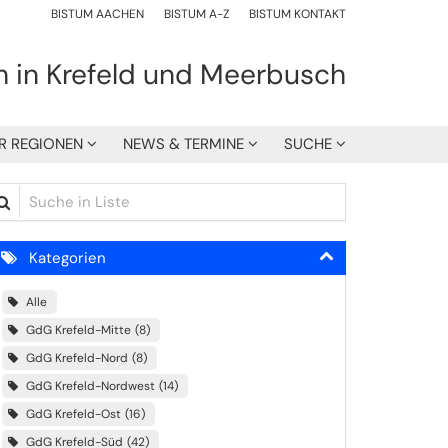
BISTUM AACHEN
BISTUM A-Z
BISTUM KONTAKT
h in Krefeld und Meerbusch
R REGIONEN
NEWS & TERMINE
SUCHE
che in Liste
Kategorien
Alle
GdG Krefeld-Mitte
8
GdG Krefeld-Nord
8
GdG Krefeld-Nordwest
14
GdG Krefeld-Ost
16
GdG Krefeld-Süd
42