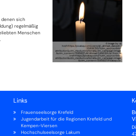
 denen sich
ldung) regelmäßig
geliebten Menschen
.
© Image by <a
href=https://pixabay.com/users/ali_ahmad_danesh-
25808783/?utm_source=link-
attribution&utm_medium=referral&utm_campaign=image
&utm_content=7595607>Ali Ahmad DANESH</a> from <a
href=https://pixabay.com//?utm_source=link-
attribution&utm_medium=referral&utm_campaign=image
&utm_content=7595607>Pixabay</a>
e Seite
Links
K
B
Frauenseelsorge Krefeld
V
Jugendarbeit für die Regionen Krefeld und
Kempen-Viersen
D
Hochschulseelsorge Lakum
4