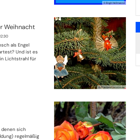
© Birgit Hellmanns
er Weihnacht
12:30
nsch als Engel
rtest? Und ist es
 Lichtstrahl für
© Pfarrbriefservice.de
 denen sich
ldung) regelmäßig