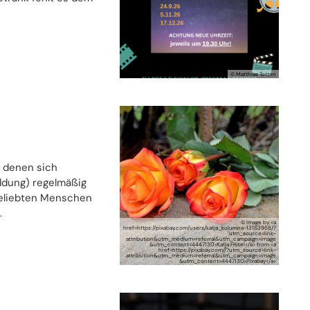
© Matthias Totten
 denen sich
ldung) regelmäßig
geliebten Menschen
.
© Image by <a
href=https://pixabay.com/users/katja_kolumna-13163958/?
utm_source=link-
attribution&utm_medium=referral&utm_campaign=image
&utm_content=4447130>Katja Fissel</a> from <a
href=https://pixabay.com//?utm_source=link-
attribution&utm_medium=referral&utm_campaign=image
&utm_content=4447130>Pixabay</a>