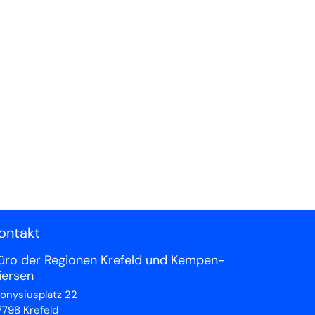
ontakt
üro der Regionen Krefeld und Kempen-
iersen
ionysiusplatz 22
7798
Krefeld