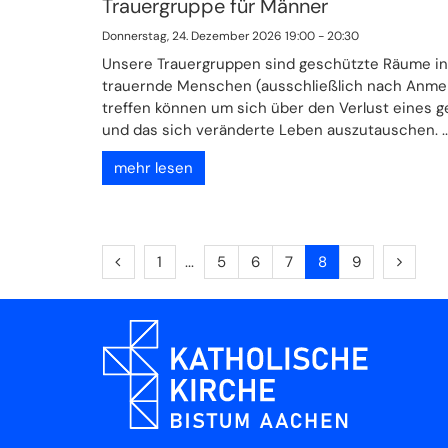
Trauergruppe für Männer
Donnerstag, 24. Dezember 2026 19:00 - 20:30
Unsere Trauergruppen sind geschützte Räume in
trauernde Menschen (ausschließlich nach Anme
treffen können um sich über den Verlust eines 
und das sich veränderte Leben auszutauschen. ..
mehr lesen
Vorherige Seite
Erste Seite
Nächst
1
5
6
7
8
9