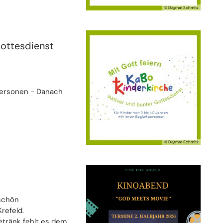
© Dagmar Schmitz
Gottesdienst
tpersonen - Danach
© Dagmar Schmitz
 schön
refeld.
etränk fehlt es dem