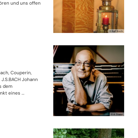
hören und uns offen
© Ralf Koch
Bach, Couperin,
M J.S.BACH Johann
us dem
t eines ...
© A. Staier