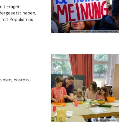
mit Fragen
dergesetzt haben,
g mit Populismus
© Friedbert Simon In: Pfarrbriefservice.de
ielen, basteln,
© Kinderuni Zweistein