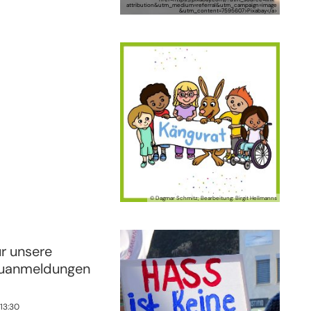
attribution&utm_medium=referral&utm_campaign=image
&utm_content=7595607>Pixabay</a>
© Dagmar Schmitz; Bearbeitung: Birgit Hellmanns
r unsere
euanmeldungen
13:30