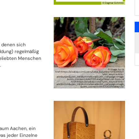
© Dagmar Schmitz
 denen sich
ldung) regelmäßig
geliebten Menschen
.
© Image by <a
href=https://pixabay.com/users/katja_kolumna-13163958/?
utm_source=link-
attribution&utm_medium=referral&utm_campaign=image
&utm_content=4447130>Katja Fissel</a> from <a
href=https://pixabay.com//?utm_source=link-
attribution&utm_medium=referral&utm_campaign=image
&utm_content=4447130>Pixabay</a>
Raum Aachen, ein
as jeder Einzelne