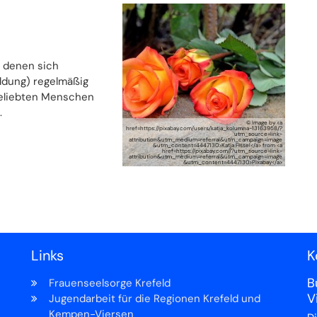
 denen sich
ldung) regelmäßig
geliebten Menschen
.
© Image by <a
href=https://pixabay.com/users/katja_kolumna-13163958/?
utm_source=link-
attribution&utm_medium=referral&utm_campaign=image
&utm_content=4447130>Katja Fissel</a> from <a
href=https://pixabay.com//?utm_source=link-
attribution&utm_medium=referral&utm_campaign=image
&utm_content=4447130>Pixabay</a>
e Seite
Links
K
B
Frauenseelsorge Krefeld
V
Jugendarbeit für die Regionen Krefeld und
Kempen-Viersen