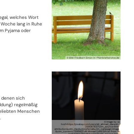
 egal, welches Wort
e Woche lang in Ruhe
 im Pyjama oder
© Bild: Friedbert Simon In: Pfarrbriefservice.de
 denen sich
ldung) regelmäßig
geliebten Menschen
.
© Image by <a
href=https://pixabay.com/users/ali_ahmad_danesh-
25808783/?utm_source=link-
attribution&utm_medium=referral&utm_campaign=image
&utm_content=7595607>Ali Ahmad DANESH</a> from <a
href=https://pixabay.com//?utm_source=link-