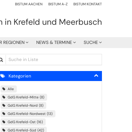
BISTUM AACHEN
BISTUM A-Z
BISTUM KONTAKT
h in Krefeld und Meerbusch
R REGIONEN
NEWS & TERMINE
SUCHE
che in Liste
Kategorien
Alle
GdG Krefeld-Mitte
8
GdG Krefeld-Nord
8
GdG Krefeld-Nordwest
13
GdG Krefeld-Ost
16
GdG Krefeld-Süd
42