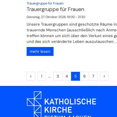
:
Trauergruppe für Frauen
Trauergruppe für Frauen
Dienstag, 27. Oktober 2026 19:00 - 21:30
Unsere Trauergruppen sind geschützte Räume in
trauernde Menschen (ausschließlich nach Anme
treffen können um sich über den Verlust eines 
und das sich veränderte Leben auszutauschen. ..
mehr lesen
Vorherige Seite
Erste Seite
Nächst
1
3
4
5
6
7