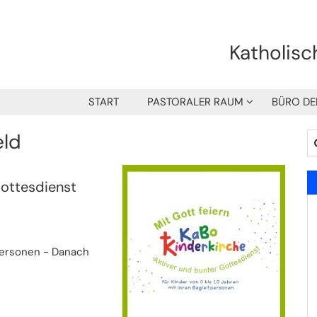
Katholisc
START
PASTORALER RAUM
BÜRO DE
eld
Su
Gottesdienst
tpersonen - Danach