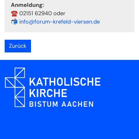
Anmeldung:
☎️ 02151 62940 oder
📬
info@forum-krefeld-viersen.de
Zurück