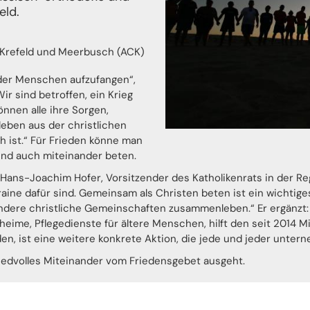
eld.
 Krefeld und Meerbusch (ACK)
 der Menschen aufzufangen“,
ir sind betroffen, ein Krieg
önnen alle ihre Sorgen,
leben aus der christlichen
h ist.“ Für Frieden könne man
 und auch miteinander beten.
t Hans-Joachim Hofer, Vorsitzender des Katholikenrats in der Reg
ine dafür sind. Gemeinsam als Christen beten ist ein wichtiges
andere christliche Gemeinschaften zusammenleben.“ Er ergänzt: 
erheime, Pflegedienste für ältere Menschen, hilft den seit 2014 M
den, ist eine weitere konkrete Aktion, die jede und jeder unt
friedvolles Miteinander vom Friedensgebet ausgeht.