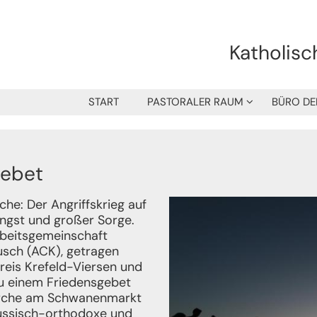
Katholisc
START
PASTORALER RAUM
BÜRO DE
gebet
che: Der Angriffskrieg auf
Angst und großer Sorge.
Arbeitsgemeinschaft
usch (ACK), getragen
reis Krefeld-Viersen und
zu einem Friedensgebet
Kirche am Schwanenmarkt
russisch-orthodoxe und