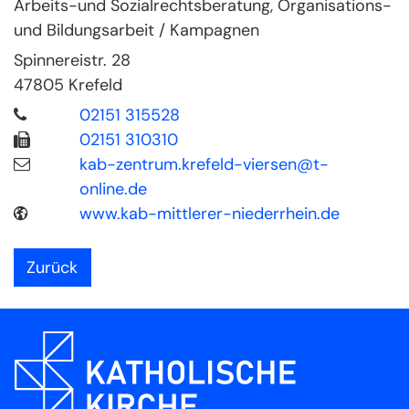
Arbeits-und Sozialrechtsberatung, Organisations-
und Bildungsarbeit / Kampagnen
Spinnereistr. 28
47805
Krefeld
02151 315528
02151 310310
kab-zentrum.krefeld-viersen@t-
online.de
www.kab-mittlerer-niederrhein.de
Zurück