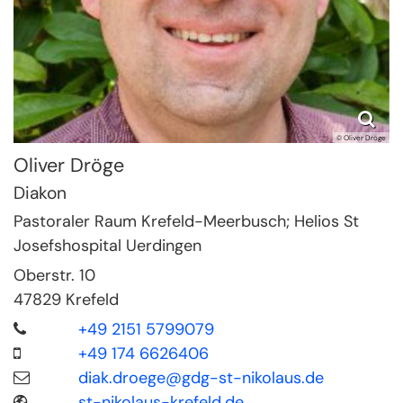
© Oliver Dröge
Oliver
Dröge
Diakon
Pastoraler Raum Krefeld-Meerbusch; Helios St
Josefshospital Uerdingen
Oberstr. 10
47829
Krefeld
+49 2151 5799079
+49 174 6626406
diak.droege@gdg-st-nikolaus.de
st-nikolaus-krefeld.de