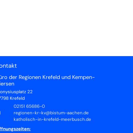
ontakt
üro der Regionen Krefeld und Kempen-
iersen
ionysiusplatz 22
7798
Krefeld
02151 65686-0
regionen-kr-kv@bistum-aachen.de
katholisch-in-krefeld-meerbusch.de
ffnungszeiten: