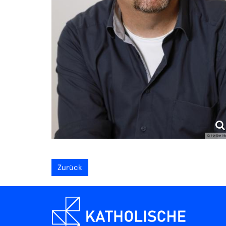
© Heike H
Zurück