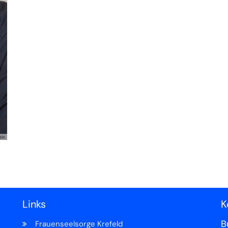
ein
Links
K
B
Frauenseelsorge Krefeld