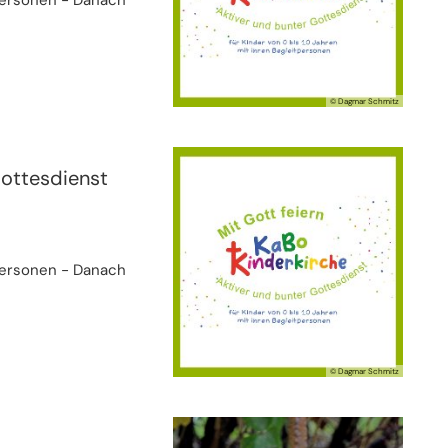
© Dagmar Schmitz
Gottesdienst
tpersonen - Danach
© Dagmar Schmitz