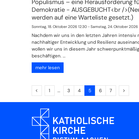
Populismus – eine Herausforderung fü
Demokratie - AUSGEBUCHT<br />(N
werden auf eine Warteliste gesetzt.)
Sonntag, 18. Oktober 2026 12:30 - Samstag, 24. Oktober 2026 
Nachdem wir uns in den letzten Jahren intensiv 
nachhaltiger Entwicklung und Resilienz auseinan
wollen wir uns in diesem Jahr schwerpunktmäßi
beschäftigen. ...
mehr lesen
Vorherige Seite
Erste Seite
Nächst
1
3
4
5
6
7