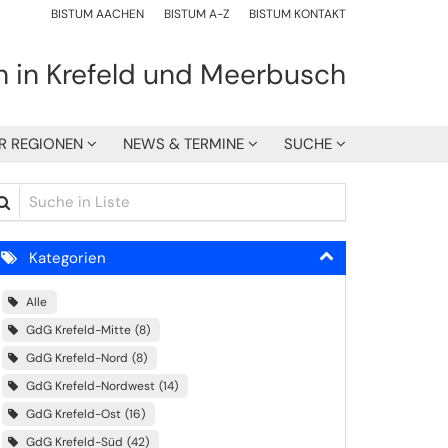
BISTUM AACHEN
BISTUM A-Z
BISTUM KONTAKT
h in Krefeld und Meerbusch
R REGIONEN
NEWS & TERMINE
SUCHE
che in Liste
Kategorien
Alle
GdG Krefeld-Mitte
8
GdG Krefeld-Nord
8
GdG Krefeld-Nordwest
14
GdG Krefeld-Ost
16
GdG Krefeld-Süd
42