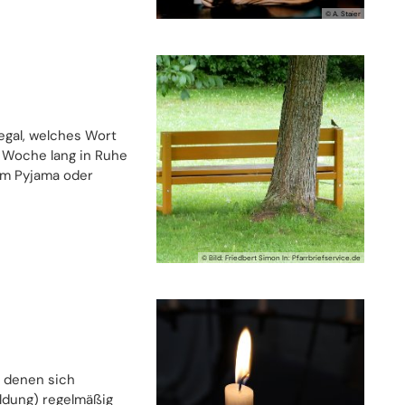
© A. Staier
 egal, welches Wort
e Woche lang in Ruhe
 im Pyjama oder
© Bild: Friedbert Simon In: Pfarrbriefservice.de
 denen sich
ldung) regelmäßig