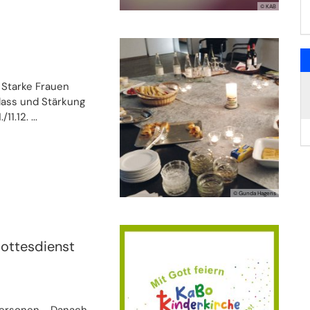
© KAB
 Starke Frauen
nlass und Stärkung
1.12. ...
© Gunda Hagens
Gottesdienst
tpersonen - Danach