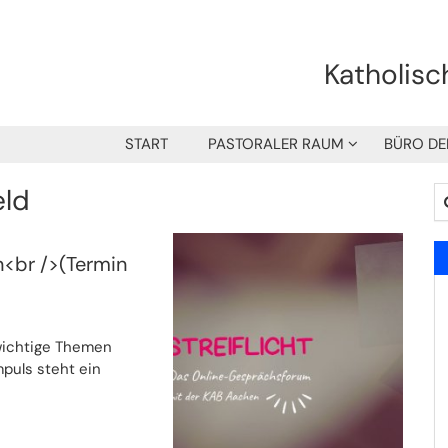
Katholisc
START
PASTORALER RAUM
BÜRO DE
eld
Su
n<br />(Termin
 wichtige Themen
puls steht ein