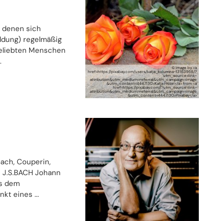
 denen sich
ldung) regelmäßig
geliebten Menschen
.
© Image by <a
href=https://pixabay.com/users/katja_kolumna-13163958/?
utm_source=link-
attribution&utm_medium=referral&utm_campaign=image
&utm_content=4447130>Katja Fissel</a> from <a
href=https://pixabay.com//?utm_source=link-
attribution&utm_medium=referral&utm_campaign=image
&utm_content=4447130>Pixabay</a>
Bach, Couperin,
M J.S.BACH Johann
us dem
t eines ...