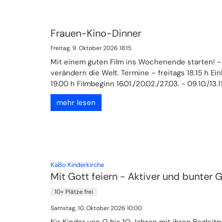
Frauen-Kino-Dinner
Freitag, 9. Oktober 2026 18:15
Mit einem guten Film ins Wochenende starten! -
verändern die Welt. Termine – freitags 18.15 h Ei
19.00 h Filmbeginn 16.01./20.02./27.03. - 09.10./13.11./1
mehr lesen
:
KaBo Kinderkirche
Mit Gott feiern - Aktiver und bunter 
10+ Plätze frei
Samstag, 10. Oktober 2026 10:00
für Kinder von O bis 1O Jahren mit ihren Beglei