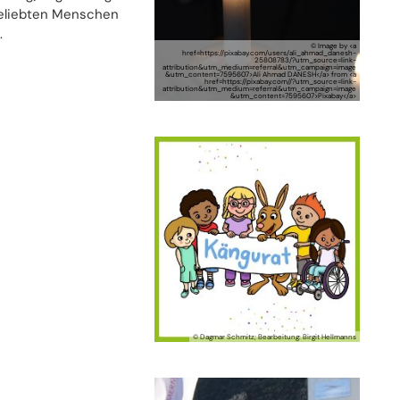
geliebten Menschen
.
© Image by <a
href=https://pixabay.com/users/ali_ahmad_danesh-
25808783/?utm_source=link-
attribution&utm_medium=referral&utm_campaign=image
&utm_content=7595607>Ali Ahmad DANESH</a> from <a
href=https://pixabay.com//?utm_source=link-
attribution&utm_medium=referral&utm_campaign=image
&utm_content=7595607>Pixabay</a>
© Dagmar Schmitz; Bearbeitung: Birgit Hellmanns