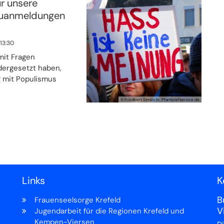
r unsere
euanmeldungen
13:30
mit Fragen
dergesetzt haben,
g mit Populismus
© Friedbert Simon In: Pfarrbriefservice.de
e Seite
Links
K
B
Frauenseelsorge Krefeld
V
Jugendarbeit für die Regionen Krefeld und
Kempen-Viersen